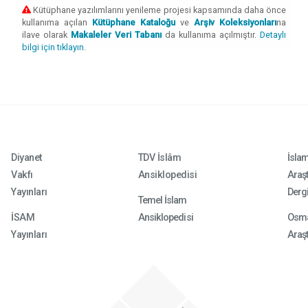
Kütüphane yazılımlarını yenileme projesi kapsamında daha önce
kullanıma açılan
Kütüphane Kataloğu
ve
Arşiv Koleksiyonları
na
ilave olarak
Makaleler Veri Tabanı
da kullanıma açılmıştır.
Detaylı
bilgi için tıklayın
.
Diyanet
TDV İslâm
İsla
Vakfı
Ansiklopedisi
Araşt
Yayınları
Dergi
Temel İslam
İSAM
Ansiklopedisi
Osma
Yayınları
Araşt