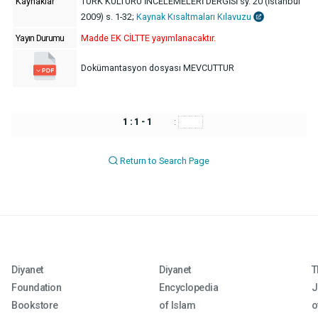
Kaynaklar
TÜRK KÜLTÜRÜ İNCELEMELERİ DERGİSİ sy. 20 (İstanbul
2009) s. 1-32;
Kaynak Kısaltmaları Kılavuzu
Yayın Durumu
Madde EK CİLTTE yayımlanacaktır.
Dokümantasyon dosyası MEVCUTTUR
1 : 1 - 1
:
Return to Search Page
Diyanet
Diyanet
T
Foundation
Encyclopedia
J
Bookstore
of Islam
o