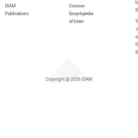
I
İSAM
Concise
S
Publications
Encyclopedia
of Islam
T
J
o
O
S
Copyright @ 2026 İSAM