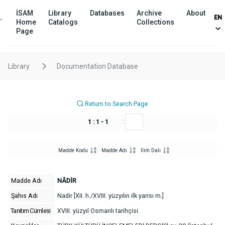
İSAM
Library
Databases
Archive
About
EN
Home
Catalogs
Collections
Page
Library
Documentation Database
Return to Search Page
:
1 : 1 - 1
Madde Kodu
Madde Adı
İlim Dalı
Madde Adı
NÂDİR
Şahıs Adı
Nadir [XII. h./XVIII. yüzyılın ilk yarısı m.]
Tanıtım Cümlesi
XVIII. yüzyıl Osmanlı tarihçisi.