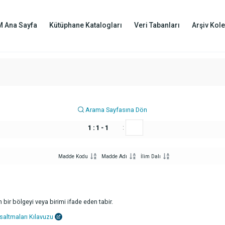
M Ana Sayfa
Kütüphane Katalogları
Veri Tabanları
Arşiv Kole
Arama Sayfasına Dön
:
1 : 1 - 1
Madde Kodu
Madde Adı
İlim Dalı
bir bölgeyi veya birimi ifade eden tabir.
saltmaları Kılavuzu