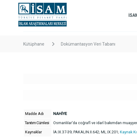
İSA
Kütüphane
Dokümantasyon Veri Tabanı
Madde Adı
NAHİYE
Tanıtım Cümlesi
Osmanlılar'da coğrafî ve idarî bakımdan muayyen 
Kaynaklar
İA.IX.37-39; PAKALIN.II.642; ML.IX.201;
Kaynak Kı