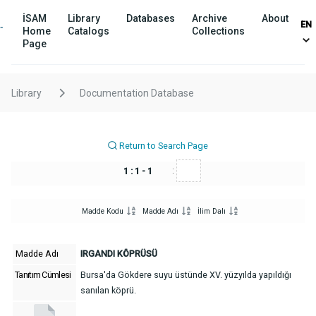
İSAM
Library
Databases
Archive
About
EN
Home
Catalogs
Collections
Page
Library
Documentation Database
Return to Search Page
:
1 : 1 - 1
Madde Kodu
Madde Adı
İlim Dalı
Madde Adı
IRGANDI KÖPRÜSÜ
Tanıtım Cümlesi
Bursa'da Gökdere suyu üstünde XV. yüzyılda yapıldığı
sanılan köprü.