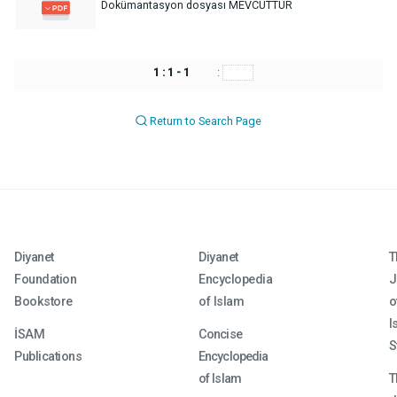
Dokümantasyon dosyası MEVCUTTUR
1 : 1 - 1
:
Return to Search Page
Diyanet
Diyanet
T
Foundation
Encyclopedia
J
Bookstore
of Islam
o
I
İSAM
Concise
S
Publications
Encyclopedia
of Islam
T