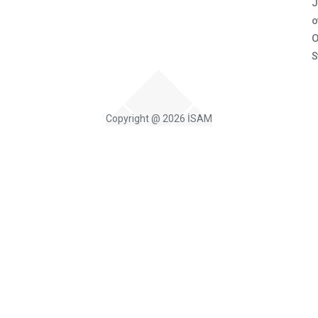
J
o
O
S
Copyright @ 2026 İSAM