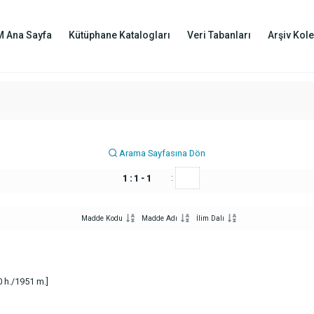
M Ana Sayfa
Kütüphane Katalogları
Veri Tabanları
Arşiv Kole
Arama Sayfasına Dön
:
1 : 1 - 1
Madde Kodu
Madde Adı
İlim Dalı
 h./1951 m.]