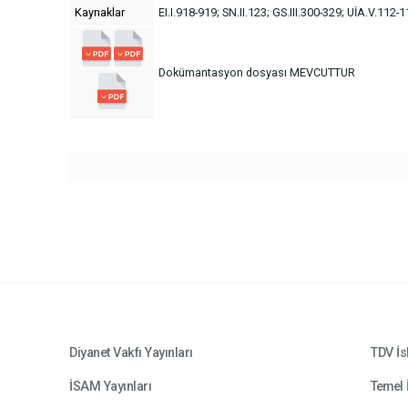
Kaynaklar
EI.I.918-919; SN.II.123; GS.III.300-329; UİA.V.112-
Dokümantasyon dosyası MEVCUTTUR
Diyanet Vakfı Yayınları
TDV İs
İSAM Yayınları
Temel 