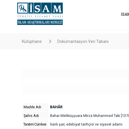
İSA
Kütüphane
Dokümantasyon Veri Tabanı
Madde Adı
BAHÂR
Şahıs Adı
Bahar Meliküşşuara Mirza Muhammed Taki [1370
Tanıtım Cümlesi
İranlı şair, edebiyat tarihçisi ve siyaset adamı.