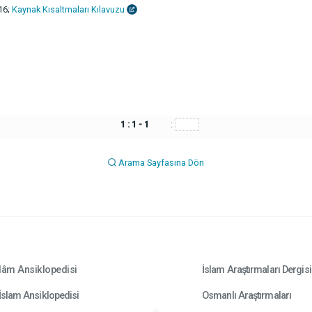
116;
Kaynak Kısaltmaları Kılavuzu
1 : 1 - 1
:
Arama Sayfasına Dön
lâm Ansiklopedisi
İslam Araştırmaları Dergisi
İslam Ansiklopedisi
Osmanlı Araştırmaları