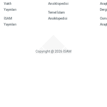
Vakfı
Ansiklopedisi
Araşt
Yayınları
Dergi
Temel İslam
İSAM
Ansiklopedisi
Osma
Yayınları
Araşt
Copyright @ 2026 İSAM