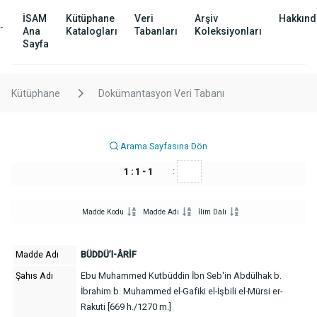
İSAM
Kütüphane
Veri
Arşiv
Hakkınd
Ana
Katalogları
Tabanları
Koleksiyonları
Sayfa
Kütüphane
Dokümantasyon Veri Tabanı
Arama Sayfasına Dön
:
1 : 1 - 1
Madde Kodu
Madde Adı
İlim Dalı
Madde Adı
BÜDDÜ’l-ÂRİF
Şahıs Adı
Ebu Muhammed Kutbüddin İbn Seb'in Abdülhak b.
İbrahim b. Muhammed el-Gafiki el-İşbili el-Mürsi er-
Rakuti [669 h./1270 m.]