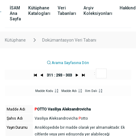
İSAM
Kütüphane
Veri
Arşiv
Hakkınd
Ana
Katalogları
Tabanları
Koleksiyonları
Sayfa
Kütüphane
Dokümantasyon Veri Tabanı
Arama Sayfasına Dön
:
311 : 293 - 303
Madde Kodu
Madde Adı
İlim Dalı
Madde Adı
P
OTTO Vasiliya Aleksandrovicha
Şahıs Adı
Vasiliya Aleksandrovicha
P
otto
Yayın Durumu
Ansiklopedide bir madde olarak yer almamaktadır. Ek
ciltlerde veya yeni edisyonda yer alabileceği