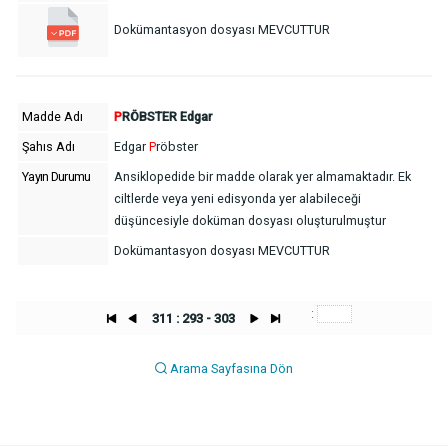
Dokümantasyon dosyası MEVCUTTUR
Madde Adı
P
RÖBSTER Edgar
Şahıs Adı
Edgar
P
röbster
Yayın Durumu
Ansiklopedide bir madde olarak yer almamaktadır. Ek
ciltlerde veya yeni edisyonda yer alabileceği
düşüncesiyle doküman dosyası oluşturulmuştur
Dokümantasyon dosyası MEVCUTTUR
:
311 : 293 - 303
Arama Sayfasına Dön