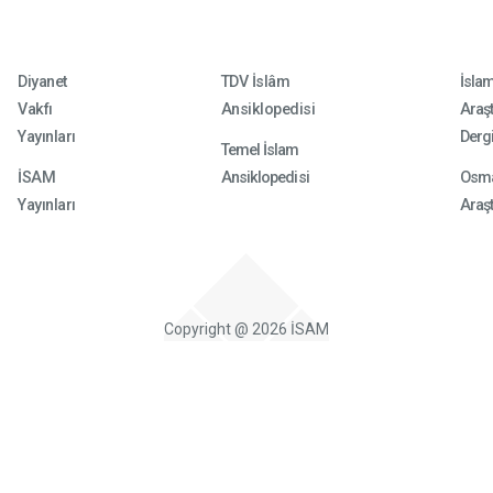
Diyanet
TDV İslâm
İsla
Vakfı
Ansiklopedisi
Araşt
Yayınları
Dergi
Temel İslam
İSAM
Ansiklopedisi
Osma
Yayınları
Araşt
Copyright @ 2026 İSAM