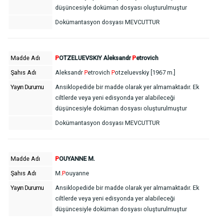
düşüncesiyle doküman dosyası oluşturulmuştur
Dokümantasyon dosyası MEVCUTTUR
Madde Adı
P
OTZELUEVSKIY Aleksandr
P
etrovich
Şahıs Adı
Aleksandr
P
etrovich
P
otzeluevskiy [1967 m.]
Yayın Durumu
Ansiklopedide bir madde olarak yer almamaktadır. Ek
ciltlerde veya yeni edisyonda yer alabileceği
düşüncesiyle doküman dosyası oluşturulmuştur
Dokümantasyon dosyası MEVCUTTUR
Madde Adı
P
OUYANNE M.
Şahıs Adı
M.
P
ouyanne
Yayın Durumu
Ansiklopedide bir madde olarak yer almamaktadır. Ek
ciltlerde veya yeni edisyonda yer alabileceği
düşüncesiyle doküman dosyası oluşturulmuştur