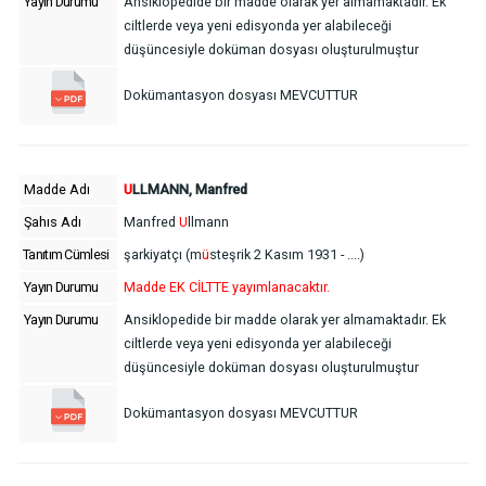
Yayın Durumu
Ansiklopedide bir madde olarak yer almamaktadır. Ek
ciltlerde veya yeni edisyonda yer alabileceği
düşüncesiyle doküman dosyası oluşturulmuştur
Dokümantasyon dosyası MEVCUTTUR
Madde Adı
U
LLMANN, Manfred
Şahıs Adı
Manfred
U
llmann
Tanıtım Cümlesi
şarkiyatçı (m
ü
steşrik 2 Kasım 1931 - ....)
Yayın Durumu
Madde EK CİLTTE yayımlanacaktır.
Yayın Durumu
Ansiklopedide bir madde olarak yer almamaktadır. Ek
ciltlerde veya yeni edisyonda yer alabileceği
düşüncesiyle doküman dosyası oluşturulmuştur
Dokümantasyon dosyası MEVCUTTUR