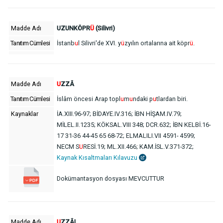
Madde Adı
UZUNKÖPR
Ü
(Silivri)
Tanıtım Cümlesi
İstanb
u
l Silivri'de XVI. y
ü
zyılın ortalarına ait köpr
ü
.
Madde Adı
U
ZZÂ
Tanıtım Cümlesi
İslâm öncesi Arap topl
u
m
u
ndaki p
u
tlardan biri.
Kaynaklar
İA.XIII.96-97; BİDAYE.IV.316; İBN HİŞAM.IV.79;
MİLEL.II.1235; KÖKSAL.VIII 348; DCR.632; İBN KELBİ.16-
17 31-36 44-45 65 68-72; ELMALILI.VII 4591- 4599;
NECM S
U
RESİ.19; ML.XII.466; KAM.İSL.V.371-372;
Kaynak Kısaltmaları Kılavuzu
Dokümantasyon dosyası MEVCUTTUR
Madde Adı
U
ZZÂL