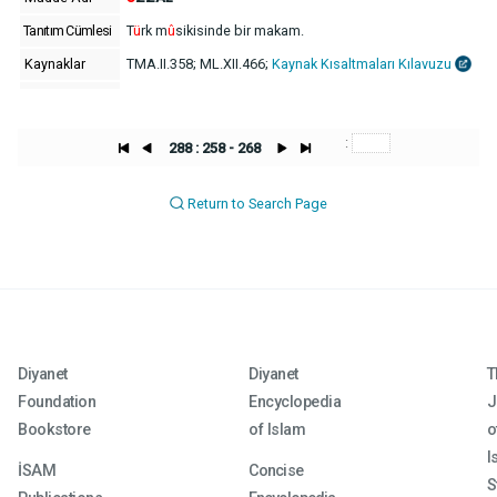
Tanıtım Cümlesi
T
ü
rk m
û
sikisinde bir makam.
Kaynaklar
TMA.II.358; ML.XII.466;
Kaynak Kısaltmaları Kılavuzu
:
288 : 258 - 268
Return to Search Page
Diyanet
Diyanet
T
Foundation
Encyclopedia
J
Bookstore
of Islam
o
I
İSAM
Concise
S