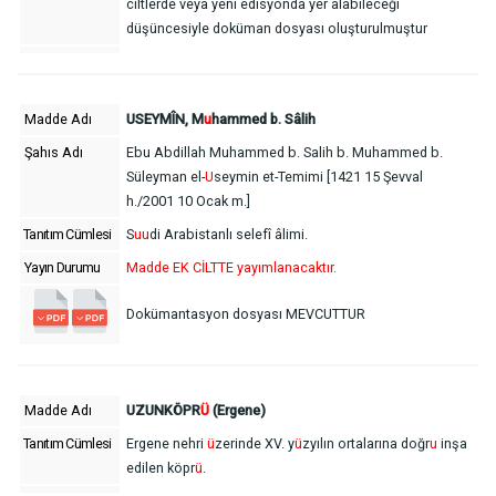
ciltlerde veya yeni edisyonda yer alabileceği
düşüncesiyle doküman dosyası oluşturulmuştur
Madde Adı
USEYMÎN, M
u
hammed b. Sâlih
Şahıs Adı
Ebu Abdillah Muhammed b. Salih b. Muhammed b.
Süleyman el-
U
seymin et-Temimi [1421 15 Şevval
h./2001 10 Ocak m.]
Tanıtım Cümlesi
S
u
u
di Arabistanlı selefî âlimi.
Yayın Durumu
Madde EK CİLTTE yayımlanacaktır.
Dokümantasyon dosyası MEVCUTTUR
Madde Adı
UZUNKÖPR
Ü
(Ergene)
Tanıtım Cümlesi
Ergene nehri
ü
zerinde XV. y
ü
zyılın ortalarına doğr
u
inşa
edilen köpr
ü
.