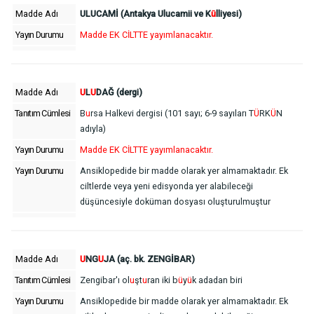
Madde Adı
ULUCAMİ (Antakya Ulucamii ve K
ü
lliyesi)
Yayın Durumu
Madde EK CİLTTE yayımlanacaktır.
Madde Adı
U
L
U
DAĞ (dergi)
Tanıtım Cümlesi
B
u
rsa Halkevi dergisi (101 sayı; 6-9 sayıları T
Ü
RK
Ü
N
adıyla)
Yayın Durumu
Madde EK CİLTTE yayımlanacaktır.
Yayın Durumu
Ansiklopedide bir madde olarak yer almamaktadır. Ek
ciltlerde veya yeni edisyonda yer alabileceği
düşüncesiyle doküman dosyası oluşturulmuştur
Madde Adı
U
NG
U
JA (aç. bk. ZENGİBAR)
Tanıtım Cümlesi
Zengibar'ı ol
u
şt
u
ran iki b
ü
y
ü
k adadan biri
Yayın Durumu
Ansiklopedide bir madde olarak yer almamaktadır. Ek