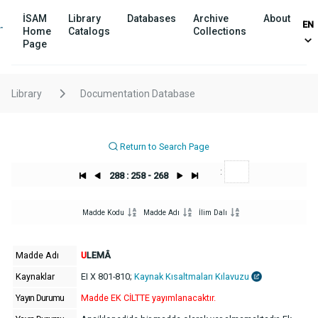
İSAM
Library
Databases
Archive
About
EN
Home
Catalogs
Collections
Page
Library
Documentation Database
Return to Search Page
:
288 : 258 - 268
Madde Kodu
Madde Adı
İlim Dalı
Madde Adı
U
LEMÂ
Kaynaklar
EI X 801-810;
Kaynak Kısaltmaları Kılavuzu
Yayın Durumu
Madde EK CİLTTE yayımlanacaktır.