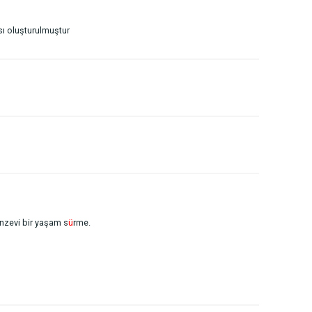
sı oluşturulmuştur
nzevi bir yaşam s
ü
rme.