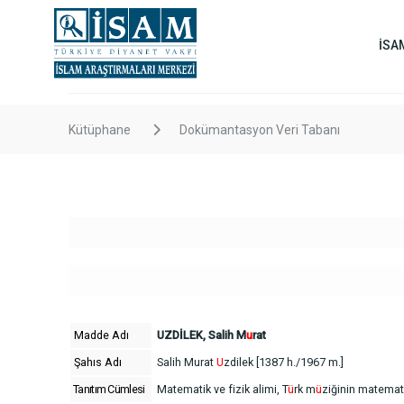
İSA
Kütüphane
Dokümantasyon Veri Tabanı
Madde Adı
UZDİLEK, Salih M
u
rat
Şahıs Adı
Salih Murat
U
zdilek [1387 h./1967 m.]
Tanıtım Cümlesi
Matematik ve fizik alimi, T
ü
rk m
ü
ziğinin matemat