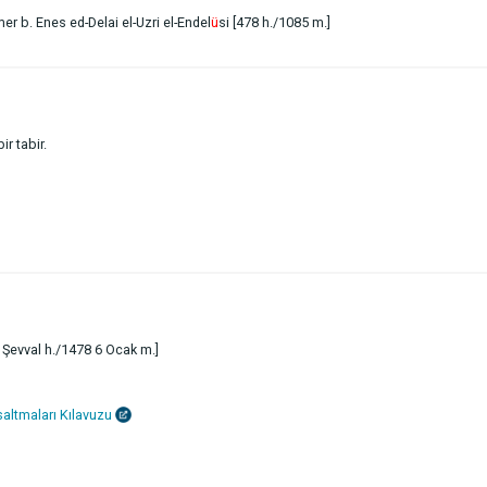
er b. Enes ed-Delai el-Uzri el-Endel
ü
si [478 h./1085 m.]
ir tabir.
 Şevval h./1478 6 Ocak m.]
altmaları Kılavuzu