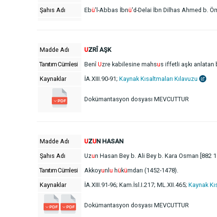
Şahıs Adı
Eb
ü
'l-Abbas İbn
ü
'd-Delai İbn Dilhas Ahmed b. Öm
Madde Adı
U
ZRÎ AŞK
Tanıtım Cümlesi
Benî
U
zre kabilesine mahs
u
s iffetli aşkı anlatan b
Kaynaklar
İA.XIII.90-91;
Kaynak Kısaltmaları Kılavuzu
Dokümantasyon dosyası MEVCUTTUR
Madde Adı
U
Z
U
N HASAN
Şahıs Adı
Uz
u
n Hasan Bey b. Ali Bey b. Kara Osman [882 1
Tanıtım Cümlesi
Akkoy
u
nl
u
h
ü
k
ü
mdarı (1452-1478).
Kaynaklar
İA.XIII.91-96; Kam.İsl.I.217; ML.XII.465;
Kaynak Kıs
Dokümantasyon dosyası MEVCUTTUR