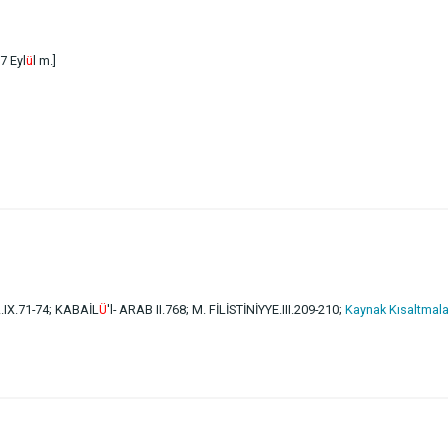
7 Eyl
ü
l m.]
AL.IX.71-74; KABAİL
Ü
'l- ARAB II.768; M. FİLİSTİNİYYE.III.209-210;
Kaynak Kısaltmala