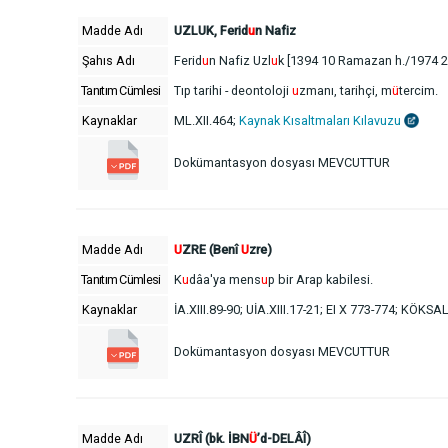
Madde Adı
UZLUK, Ferid
u
n Nafiz
Şahıs Adı
Ferid
u
n Nafiz Uzl
u
k [1394 10 Ramazan h./1974 2
Tanıtım Cümlesi
Tıp tarihi - deontoloji
u
zmanı, tarihçi, m
ü
tercim.
Kaynaklar
ML.XII.464;
Kaynak Kısaltmaları Kılavuzu
Dokümantasyon dosyası MEVCUTTUR
Madde Adı
U
ZRE (Benî
U
zre)
Tanıtım Cümlesi
K
u
dâa'ya mens
u
p bir Arap kabilesi.
Kaynaklar
İA.XIII.89-90; UİA.XIII.17-21; EI X 773-774; KÖKS
Dokümantasyon dosyası MEVCUTTUR
Madde Adı
UZRÎ (bk. İBN
Ü
’d-DELÂÎ)