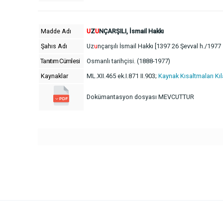
Madde Adı
U
Z
U
NÇARŞILI, İsmail Hakkı
Şahıs Adı
Uz
u
nçarşılı İsmail Hakkı [1397 26 Şevval h./1977
Tanıtım Cümlesi
Osmanlı tarihçisi. (1888-1977)
Kaynaklar
ML.XII.465 ek.I.871 II.903;
Kaynak Kısaltmaları Kı
Dokümantasyon dosyası MEVCUTTUR