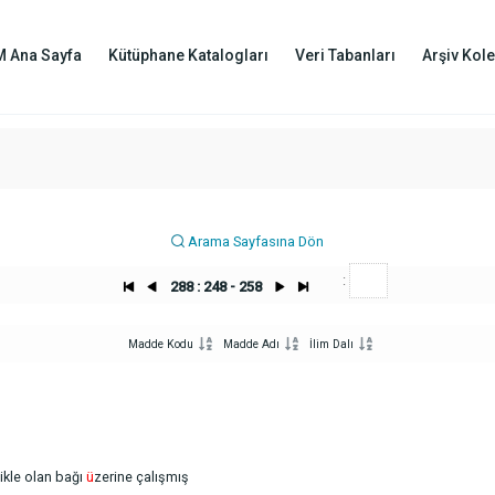
M Ana Sayfa
Kütüphane Katalogları
Veri Tabanları
Arşiv Kole
Arama Sayfasına Dön
:
288 : 248 - 258
Madde Kodu
Madde Adı
İlim Dalı
ikle olan bağı
ü
zerine çalışmış