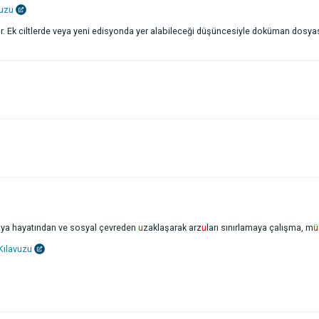
vuzu
. Ek ciltlerde veya yeni edisyonda yer alabileceği düşüncesiyle doküman dosya
nya hayatından ve sosyal çevreden
u
zaklaşarak arz
u
ları sınırlamaya çalışma, m
ü
 Kılavuzu