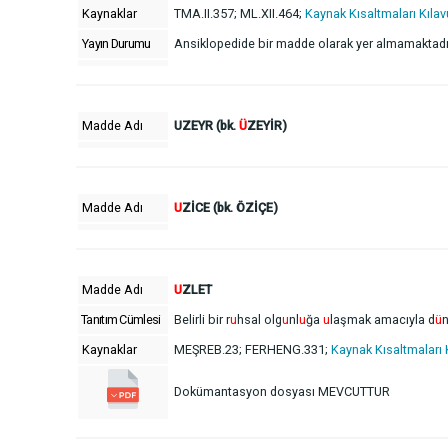
Kaynaklar
TMA.II.357; ML.XII.464;
Kaynak Kısaltmaları Kıla
Yayın Durumu
Ansiklopedide bir madde olarak yer almamaktadır
Madde Adı
UZEYR (bk.
Ü
ZEYİR)
Madde Adı
U
ZİCE (bk. ÖZİÇE)
Madde Adı
U
ZLET
Tanıtım Cümlesi
Belirli bir r
u
hsal olg
u
nl
u
ğa
u
laşmak amacıyla d
ü
Kaynaklar
MEŞREB.23; FERHENG.331;
Kaynak Kısaltmaları
Dokümantasyon dosyası MEVCUTTUR