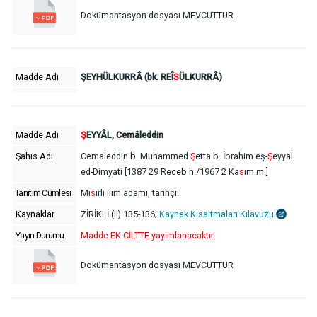
Dokümantasyon dosyası MEVCUTTUR
Madde Adı
ŞEYHÜLKURRÂ (bk. REÎ
S
ÜLKURRÂ)
Madde Adı
Ş
EYYÂL, Cemâleddin
Şahıs Adı
Cemaleddin b. Muhammed
Ş
etta b. İbrahim eş-
Ş
eyyal
ed-Dimyati [1387 29 Receb h./1967 2 Ka
s
ım m.]
Tanıtım Cümlesi
Mı
s
ırlı ilim adamı, tarihçi.
Kaynaklar
ZİRİKLİ (II) 135-136;
Kaynak Kısaltmaları Kılavuzu
Yayın Durumu
Madde EK CİLTTE yayımlanacaktır.
Dokümantasyon dosyası MEVCUTTUR