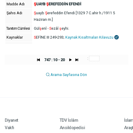
Madde Adı
Ş
UAYB
Ş
EREFEDDİN EFENDİ
Şahıs Adı
Ş
uayb
Ş
erefeddin Efendi [1329 7 C.ahir h./1911 5
Haziran m.]
Tanıtım Cümlesi
Gül
ş
enî -
S
ezâî
ş
eyhi.
Kaynaklar
S
EFİNE III 249-293;
Kaynak Kısaltmaları Kılavuzu
:
747 : 10 - 20
Arama Sayfasına Dön
Diyanet
TDV İslâm
İsla
Vakfı
Ansiklopedisi
Araşt