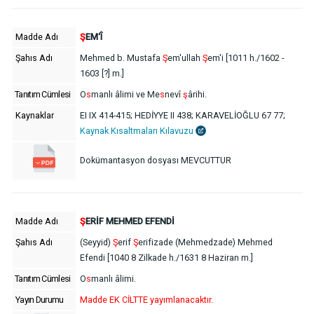
Madde Adı
Ş
EM‘Î
Şahıs Adı
Mehmed b. Mustafa
Ş
em'ullah
Ş
em'i [1011 h./1602 -
1603 [?] m.]
Tanıtım Cümlesi
O
s
manlı âlimi ve Me
s
nevî
ş
ârihi.
Kaynaklar
EI IX 414-415; HEDİYYE II 438; KARAVELİOĞLU 67 77;
Kaynak Kısaltmaları Kılavuzu
Dokümantasyon dosyası MEVCUTTUR
Madde Adı
Ş
ERİF MEHMED EFENDİ
Şahıs Adı
(Seyyid)
Ş
erif
Ş
erifizade (Mehmedzade) Mehmed
Efendi [1040 8 Zilkade h./1631 8 Haziran m.]
Tanıtım Cümlesi
O
s
manlı âlimi.
Yayın Durumu
Madde EK CİLTTE yayımlanacaktır.