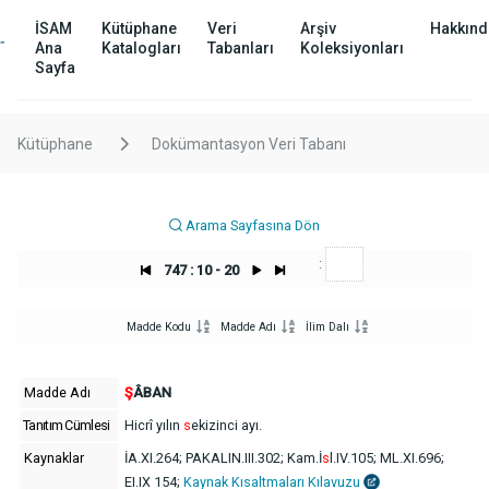
İSAM
Kütüphane
Veri
Arşiv
Hakkınd
Ana
Katalogları
Tabanları
Koleksiyonları
Sayfa
Kütüphane
Dokümantasyon Veri Tabanı
Arama Sayfasına Dön
:
747 : 10 - 20
Madde Kodu
Madde Adı
İlim Dalı
Madde Adı
Ş
ÂBAN
Tanıtım Cümlesi
Hicrî yılın
s
ekizinci ayı.
Kaynaklar
İA.XI.264; PAKALIN.III.302; Kam.İ
s
l.IV.105; ML.XI.696;
EI.IX 154;
Kaynak Kısaltmaları Kılavuzu