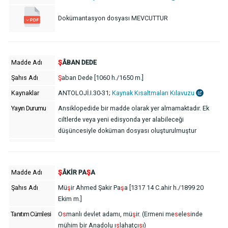
Dokümantasyon dosyası MEVCUTTUR
Madde Adı
Ş
ÂBAN DEDE
Şahıs Adı
Ş
aban Dede [1060 h./1650 m.]
Kaynaklar
ANTOLOJİ.I.30-31;
Kaynak Kısaltmaları Kılavuzu
Yayın Durumu
Ansiklopedide bir madde olarak yer almamaktadır. Ek
ciltlerde veya yeni edisyonda yer alabileceği
düşüncesiyle doküman dosyası oluşturulmuştur
Madde Adı
Ş
ÂKİR PA
Ş
A
Şahıs Adı
Mü
ş
ir Ahmed Şakir Pa
ş
a [1317 14 C.ahir h./1899 20
Ekim m.]
Tanıtım Cümlesi
O
s
manlı devlet adamı, mü
ş
ir. (Ermeni me
s
ele
s
inde
mühim bir Anadolu ı
s
lahatçı
s
ı)