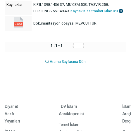
Kaynaklar
KIF.II.1098.1436-37; MU'CEM.503; TASVİR.258;
FERHENG.256.348-49;
Kaynak Kısaltmaları Kılavuzu
Dokümantasyon dosyası MEVCUTTUR
1 : 1 - 1
:
Arama Sayfasına Dön
Diyanet
TDV İslâm
İsla
Vakfı
Ansiklopedisi
Araşt
Yayınları
Dergi
Temel İslam