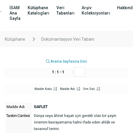
İSAM
Kütüphane
Veri
Arşiv
Hakkınd
Ana
Katalogları
Tabanları
Koleksiyonları
Sayfa
Kütüphane
Dokümantasyon Veri Tabanı
Arama Sayfasına Dön
:
1 : 1 - 1
Madde Kodu
Madde Adı
İlim Dalı
Madde Adı
GAFLET
Tanıtım Cümlesi
Dünya veya âhiret hayatı için gerekli olan bir şeyin
önemini kavrayamama halini ifade eden ahlâk ve
tasavvuf terimi.