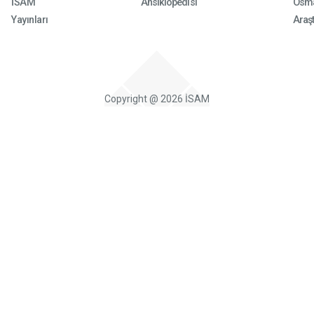
İSAM
Ansiklopedisi
Osma
Yayınları
Araşt
Copyright @ 2026 İSAM